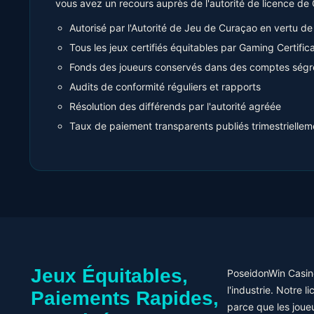
vous avez un recours auprès de l'autorité de licence de
Autorisé par l'Autorité de Jeu de Curaçao en vertu d
Tous les jeux certifiés équitables par Gaming Certific
Fonds des joueurs conservés dans des comptes ség
Audits de conformité réguliers et rapports
Résolution des différends par l'autorité agréée
Taux de paiement transparents publiés trimestriellem
Jeux Équitables,
PoseidonWin Casino
l'industrie. Notre 
Paiements Rapides,
parce que les joue