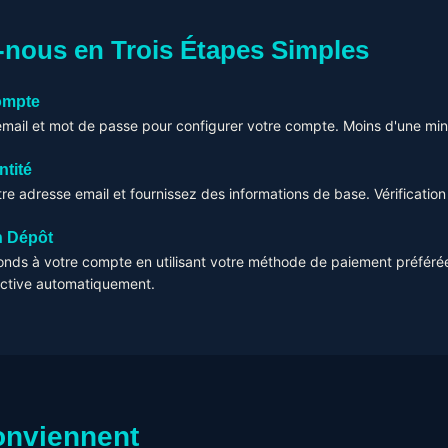
-nous en Trois Étapes Simples
ompte
email et mot de passe pour configurer votre compte. Moins d'une min
ntité
re adresse email et fournissez des informations de base. Vérification
n Dépôt
onds à votre compte en utilisant votre méthode de paiement préféré
active automatiquement.
onviennent