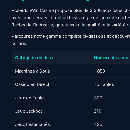
PoseidonWin Casino propose plus de 3 500 jeux dans chaq
avec croupiers en direct ou la stratégie des jeux de cart
fiables de l'industrie, garantissant la qualité et la variété
Parcourez notre gamme complète ci-dessous et découvrez 
sorties.
Catégorie de Jeux
Nombre de Jeux
Machines à Sous
1 850
Casino en Direct
75 Tables
Jeux de Table
320
Jeux Jackpot
210
Jeux Instantanés
425