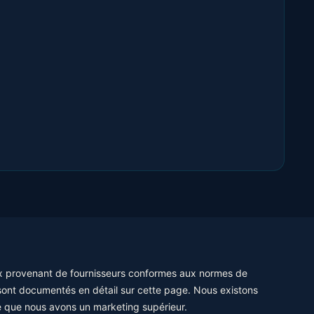
ux provenant de fournisseurs conformes aux normes de
ux sont documentés en détail sur cette page. Nous existons
ce que nous avons un marketing supérieur.