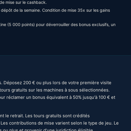
e mise sur le cashback.
 dépôt de la semaine. Condition de mise 35x sur les gains
ine (5 000 points) pour déverrouiller des bonus exclusifs, un
s. Déposez 200 € ou plus lors de votre première visite
ours gratuits sur les machines à sous sélectionnées.
ur réclamer un bonus équivalent à 50% jusqu'à 100 € et
le retrait. Les tours gratuits sont crédités
 Les contributions de mise varient selon le type de jeu. Le
u plus et provenir d'une juridiction éligible.