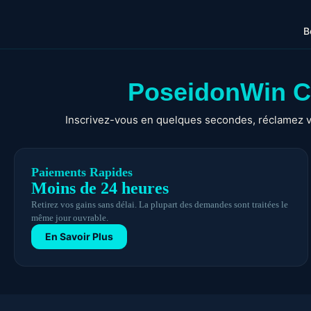
B
PoseidonWin Ca
Inscrivez-vous en quelques secondes, réclamez vo
Paiements Rapides
Moins de 24 heures
Retirez vos gains sans délai. La plupart des demandes sont traitées le
même jour ouvrable.
En Savoir Plus