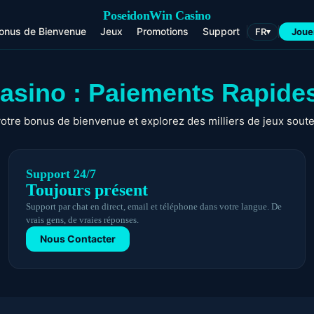
PoseidonWin Casino
onus de Bienvenue
Jeux
Promotions
Support
FR
Joue
▾
sino : Paiements Rapides
tre bonus de bienvenue et explorez des milliers de jeux souten
Support 24/7
Toujours présent
Support par chat en direct, email et téléphone dans votre langue. De
vrais gens, de vraies réponses.
Nous Contacter